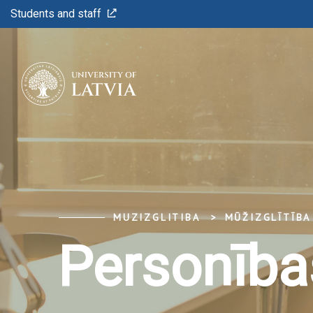
Students and staff
MUZIZGLITIBA
MŪŽIZGLĪTĪBA
Personība