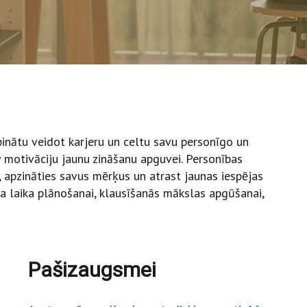
inātu veidot karjeru un celtu savu personīgo un
v motivāciju jaunu zināšanu apguvei. Personības
, apzināties savus mērķus un atrast jaunas iespējas
ava laika plānošanai, klausīšanās mākslas apgūšanai,
Pašizaugsmei