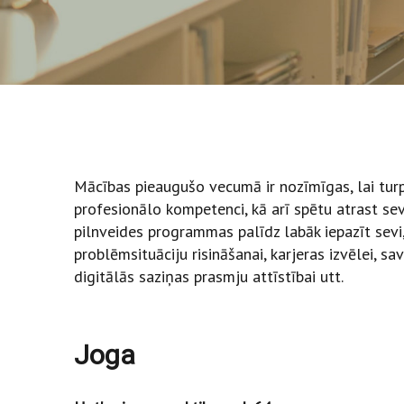
Mācības pieaugušo vecumā ir nozīmīgas, lai turp
profesionālo kompetenci, kā arī spētu atrast se
pilnveides programmas palīdz labāk iepazīt sevi
problēmsituāciju risināšanai, karjeras izvēlei, s
digitālās saziņas prasmju attīstībai utt.
Joga