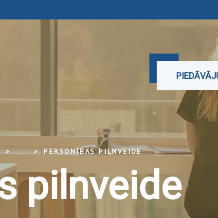
PIEDĀVĀ
...
PERSONĪBAS PILNVEIDE
s pilnveide