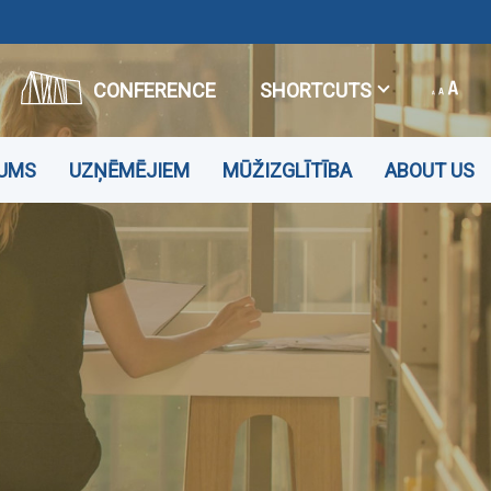
CONFERENCE
SHORTCUTS
JUMS
UZŅĒMĒJIEM
MŪŽIZGLĪTĪBA
ABOUT US