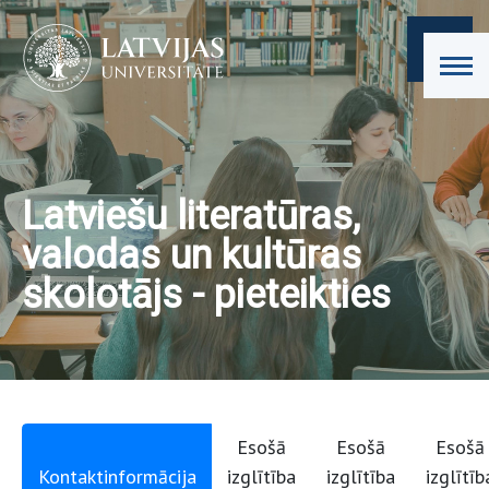
Latviešu literatūras,
valodas un kultūras
skolotājs - pieteikties
Esošā
Esošā
Esošā
Kontaktinformācija
izglītība
izglītība
izglītīb