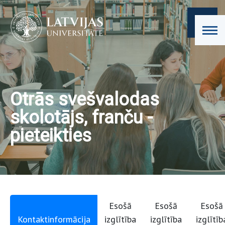
Otrās svešvalodas
skolotājs, franču -
pieteikties
Esošā
Esošā
Esošā
Kontaktinformācija
izglītība
izglītība
izglītīb