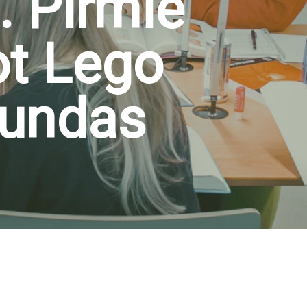
. Pirmie
ot Lego
tundas