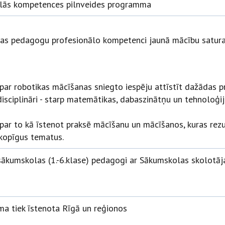
lās kompetences pilnveides programma
as pedagogu profesionālo kompetenci jaunā mācību satura 
i par robotikas mācīšanas sniegto iespēju attīstīt dažādas
isciplināri - starp matemātikas, dabaszinātņu un tehnoloģi
 par to kā īstenot praksē mācīšanu un mācīšanos, kuras rezul
 kopīgus tematus.
 sākumskolas (1.-6.klase) pedagogi ar Sākumskolas skolotāja
a tiek īstenota Rīgā un reģionos