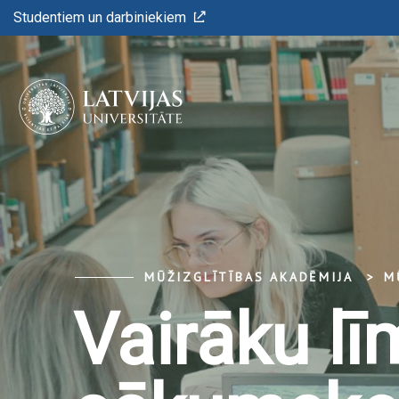
Studentiem un darbiniekiem
MŪŽIZGLĪTĪBAS AKADĒMIJA
M
Vairāku l