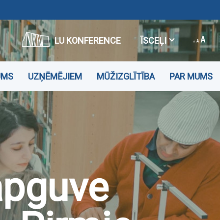
LU KONFERENCE
ĪSCEĻI
UMS
UZŅĒMĒJIEM
MŪŽIZGLĪTĪBA
PAR MUMS
apguve