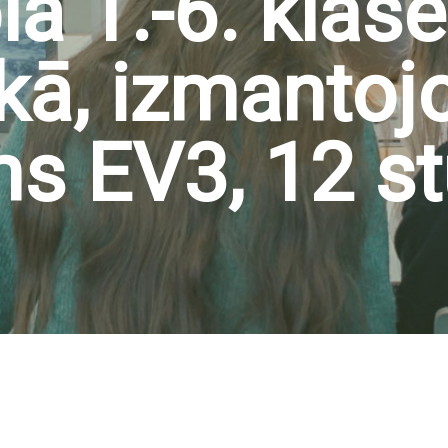
 1.-6. klase
ikā, izmantoj
s EV3, 12 s