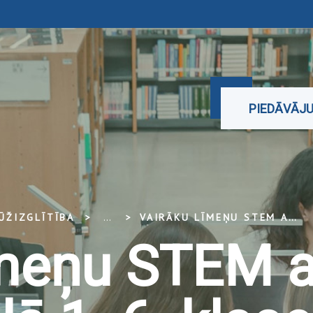
PIEDĀVĀJ
ŪŽIZGLĪTĪBA
...
VAIRĀKU LĪMEŅU STEM APGUVE SĀKUMSKOLĀ 1.-6. KLASE. PIRMIE SOĻI ROBOTIKĀ, IZMANTOJOT LEGO MINDSTORMS EV3, 12 STUNDAS
īmeņu STEM 