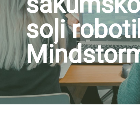
sākumskolā
soļi robot
Mindstorm