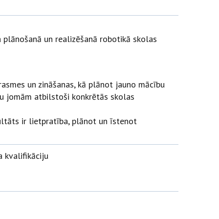
plānošanā un realizēšanā robotikā skolas
 prasmes un zināšanas, kā plānot jauno mācību
ju jomām atbilstoši konkrētās skolas
tāts ir lietpratība, plānot un īstenot
 kvalifikāciju