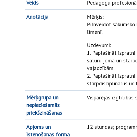
Veids
Pedagogu profesionā
Anotācija
Mērķis:
Pilnveidot sākumskol
līmenī.
Uzdevumi:
1. Paplašināt izpratn
saturu jomā un starpd
vajadzībām.
2. Paplašināt izpratni
starpdisciplinārus un
Mērķgrupa un
Vispārējās izglītības
nepieciešamās
priekšzināšanas
Apjoms un
12 stundas; programm
īstenošanas forma