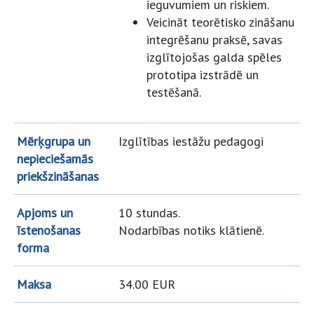
ieguvumiem un riskiem.
Veicināt teorētisko zināšanu
integrēšanu praksē, savas
izglītojošas galda spēles
prototipa izstrādē un
testēšanā.
Mērķgrupa un
Izglītības iestāžu pedagogi
nepieciešamās
priekšzināšanas
Apjoms un
10 stundas.
īstenošanas
Nodarbības notiks klātienē.
forma
Maksa
34.00 EUR