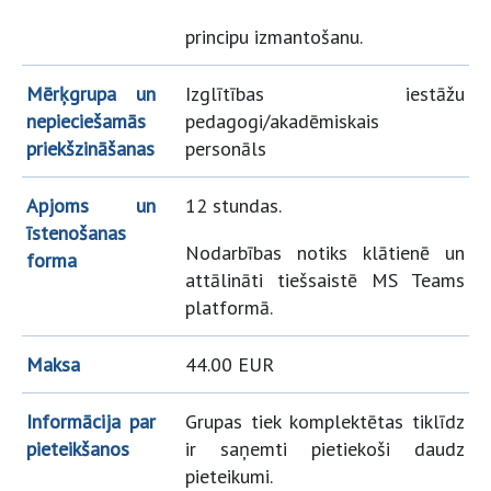
principu izmantošanu.
Mērķgrupa un
Izglītības iestāžu
nepieciešamās
pedagogi/akadēmiskais
priekšzināšanas
personāls
Apjoms un
12 stundas.
īstenošanas
Nodarbības notiks klātienē un
forma
attālināti tiešsaistē MS Teams
platformā.
Maksa
44.00 EUR
Informācija par
Grupas tiek komplektētas tiklīdz
pieteikšanos
ir saņemti pietiekoši daudz
pieteikumi.