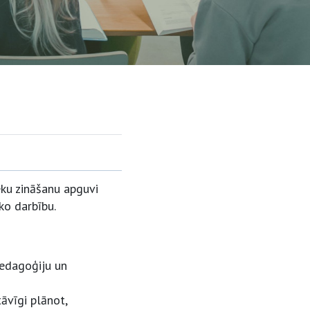
ku zināšanu apguvi
ko darbību.
pedagoģiju un
āvīgi plānot,