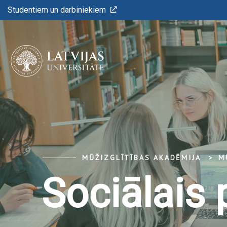
Studentiem un darbiniekiem
MŪŽIZGLĪTĪBAS AKADĒMIJA
M
Sociālais