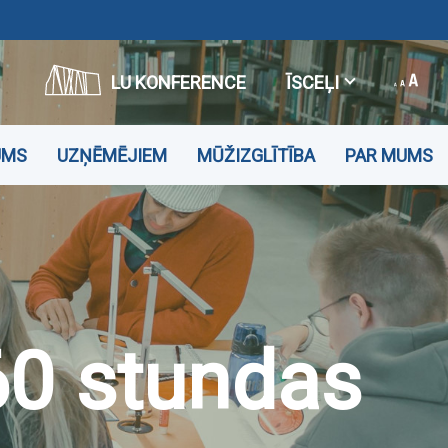
LU KONFERENCE
ĪSCEĻI
UMS
UZŅĒMĒJIEM
MŪŽIZGLĪTĪBA
PAR MUMS
60 stundas