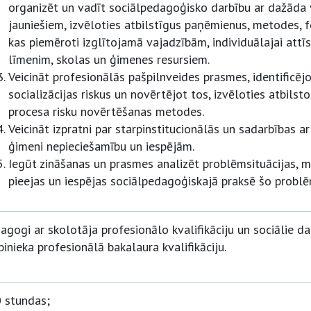
organizēt un vadīt sociālpedagoģisko darbību ar dažāda
jauniešiem, izvēloties atbilstīgus paņēmienus, metodes, f
kas piemēroti izglītojamā vajadzībām, individuālajai attīs
līmenim, skolas un ģimenes resursiem.
Veicināt profesionālās pašpilnveides prasmes, identificēj
socializācijas riskus un novērtējot tos, izvēloties atbilsto
procesa risku novērtēšanas metodes.
Veicināt izpratni par starpinstitucionālās un sadarbības ar
ģimeni nepieciešamību un iespējām.
Iegūt zināšanas un prasmes analizēt problēmsituācijas, m
pieejas un iespējas sociālpedagoģiskajā praksē šo problē
agogi ar skolotāja profesionālo kvalifikāciju un sociālie dar
binieka profesionālā bakalaura kvalifikāciju.
 stundas;