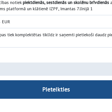
ības notiek
piektdienās, sestdienās un skolēnu brīvdienās
ms platformā un klātienē IZPF, Imantas 7.līnijā 1
8 EUR
pas tiek komplektētas tiklīdz ir saņemti pietiekoši daudz pi
Pieteikties