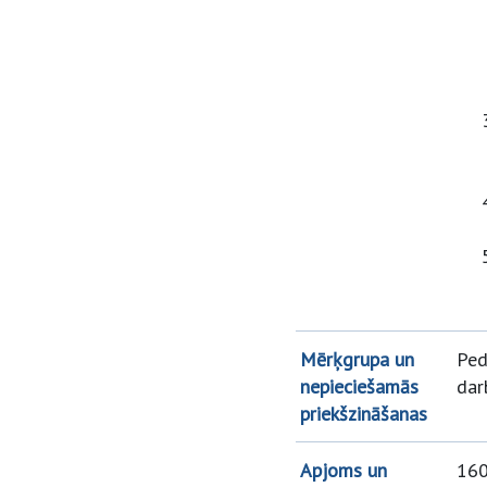
Mērķgrupa un
Ped
nepieciešamās
dar
priekšzināšanas
Apjoms un
160