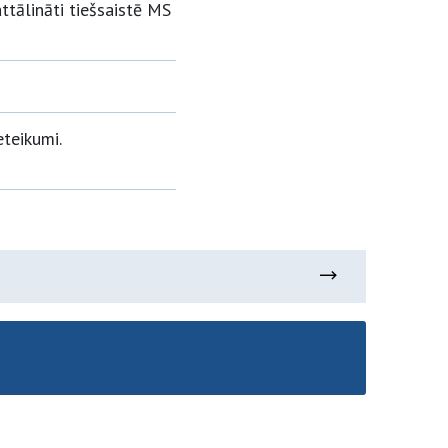
attālināti tiešsaistē MS
eteikumi.