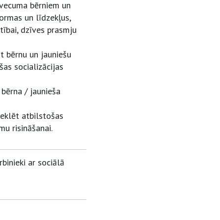
 vecuma bērniem un
ormas un līdzekļus,
tībai, dzīves prasmju
ot bērnu un jauniešu
šas socializācijas
 bērna / jaunieša
eklēt atbilstošas
mu risināšanai.
binieki ar sociālā