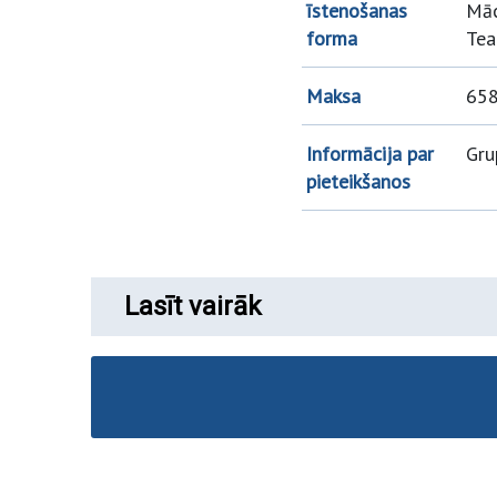
īstenošanas
Māc
forma
Tea
Maksa
65
Informācija par
Gru
pieteikšanos
Lasīt vairāk