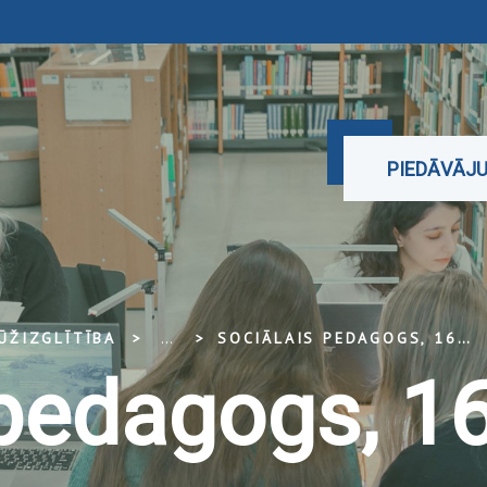
PIEDĀVĀJ
ŪŽIZGLĪTĪBA
...
SOCIĀLAIS PEDAGOGS, 160 STUNDAS
 pedagogs, 1