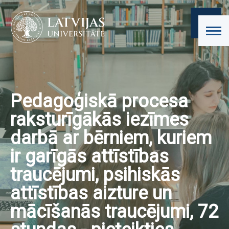
Pedagoģiskā procesa
raksturīgākās iezīmes
darbā ar bērniem, kuriem
ir garīgās attīstības
traucējumi, psihiskās
attīstības aizture un
mācīšanās traucējumi, 72