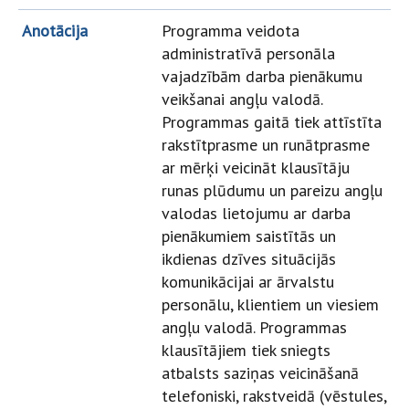
Anotācija
Programma veidota
administratīvā personāla
vajadzībām darba pienākumu
veikšanai angļu valodā.
Programmas gaitā tiek attīstīta
rakstītprasme un runātprasme
ar mērķi veicināt klausītāju
runas plūdumu un pareizu angļu
valodas lietojumu ar darba
pienākumiem saistītās un
ikdienas dzīves situācijās
komunikācijai ar ārvalstu
personālu, klientiem un viesiem
angļu valodā. Programmas
klausītājiem tiek sniegts
atbalsts saziņas veicināšanā
telefoniski, rakstveidā (vēstules,