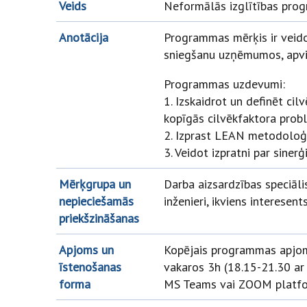
Veids
Neformālās izglītības pro
Anotācija
Programmas mērķis ir veidot
sniegšanu uzņēmumos, apv
Programmas uzdevumi:
1. Izskaidrot un definēt ci
kopīgās cilvēkfaktora prob
2. Izprast LEAN metodoloģi
3. Veidot izpratni par sine
Mērķgrupa un
Darba aizsardzības speciāli
nepieciešamās
inženieri, ikviens interesents
priekšzināšanas
Apjoms un
Kopējais programmas apjoms
īstenošanas
vakaros 3h (18.15-21.30 ar
forma
MS Teams vai ZOOM platformā