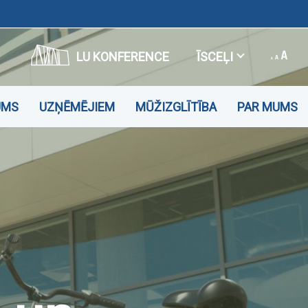
LU KONFERENCE
ĪSCEĻI
UMS
UZŅĒMĒJIEM
MŪŽIZGLĪTĪBA
PAR MUMS