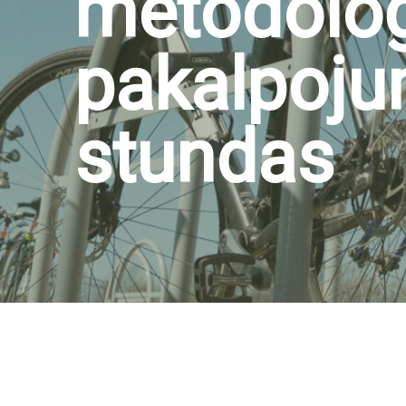
metodoloģ
pakalpoju
stundas