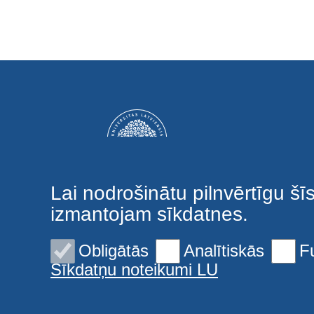
Lai nodrošinātu pilnvērtīgu šī
izmantojam sīkdatnes.
Obligātās
Analītiskās
F
Sīkdatņu noteikumi LU
© 2026 Latvijas Universitāte. Visas tiesības aizsargātas
Sīkdatnes