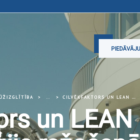
PIEDĀVĀJ
ŪŽIZGLĪTĪBA
...
CILVĒKFAKTORS UN LEAN METODOLOĢIJA RAŽOŠANĀ UN PAKALPOJUMU SNIEGŠANĀ, 32 STUNDAS
tors un LEAN