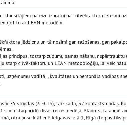
gramma
 klausītājiem pareizu izpratni par cilvēkfaktora ietekmi u
ienojot to ar LEAN metodēm.
lvēkfaktora jēdzienu un tā nozīmi gan ražošanas, gan pakalp
lēmas.
jas principus, tostarp zudumu samazināšanu, nepārtrauktu u
rģiju starp cilvēkfaktoru un LEAN metodoloģiju, lai veicināt
sti, uzņēmumu vadītāji, kvalitātes un personāla vadības spec
.
 ir 75 stundas (3 ECTS), tai skaitā, 32 kontaktstundas. K
 15 min starpbrīdi) divas reizes nedēļā. Plānots, ka apmēr
, otra puse klātienē Jelgavas ielā 1, Rīgā (telpas tiks pr