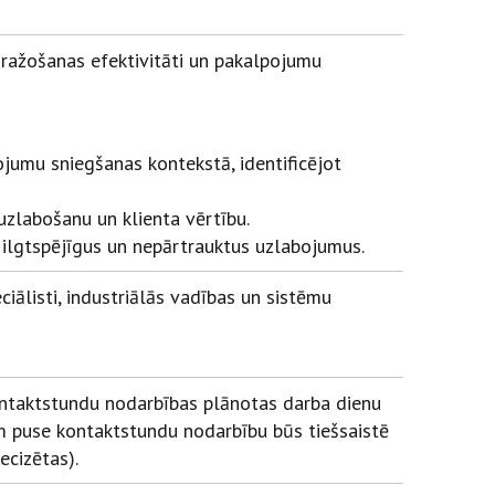
z ražošanas efektivitāti un pakalpojumu
ojumu sniegšanas kontekstā, identificējot
zlabošanu un klienta vērtību.
u ilgtspējīgus un nepārtrauktus uzlabojumus.
iālisti, industriālās vadības un sistēmu
ontaktstundu nodarbības plānotas darba dienu
am puse kontaktstundu nodarbību būs tiešsaistē
ecizētas).