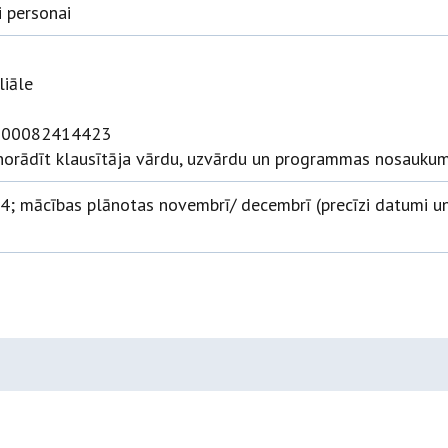
 personai
liāle
0000082414423
orādīt klausītāja vārdu, uzvārdu un programmas nosaukum
4; mācības plānotas novembrī/ decembrī (precīzi datumi un l