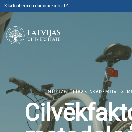
Studentiem un darbiniekiem
MŪŽIZGLĪTĪBAS AKADĒMIJA
M
Cilvēkfak