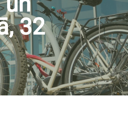
 un
ā, 32