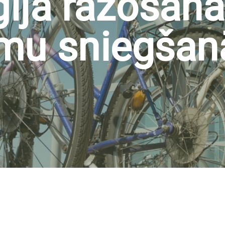
ija ražošanā
mu sniegšan