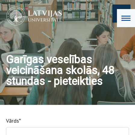
Garīgas veselības
veicināšana skolās, 48
stundas - pieteikties
Vārds
*